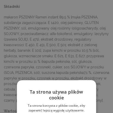
Składniki
makaron PSZENNY Ramen instant 89,5 % [mąka PSZENNA,
substancja zagęszczająca: E 1420, olej palmowy, GLUTEN
PSZENNY, sól, emulgowany olej roślinny (oligosacharydy, olej
SOJOWY, przeciwutleniacz: alfa-tokoferol, emulgatory: lecytyny
(zawiera SOJĘ), E 471), ekstrakt drożdżowy, regulatory
kwasowości: E 450, E 451, E 500, E 501; ekstrakt z zielonej
herbaty, barwnik: E 101], zupa kimchi w proszku 10,5 % [sól,
glukoza, wzmacniacze smaku: E 621, E 631, E 627; przyprawa
kimchi w proszku 11 % (kapusta pekińska, sól, glukoza,
czerwona papryka, czosnek), cukier, sos SOJOWY w proszku
(SOJA, PSZENICA, sól), suszona kapusta pekińska7,1 %, czerwona
papryka w proszku, czosnek w proszku, ekstrakt drożdżowy w
proszku, przyprawy w proszku (czerwony pieprz, czosnek,
cebula, szczypior, imbir), skrobia kukurydziana, regulatory
Ta strona używa plików
kwasowości: E 296, E 330; barwnik: E 150c, ekstrakt z chili,
cookie
czarny pieprz mielony, imbir w proszku, szczypior suszony].
Ta strona korzysta z plików cookie, aby
zapewnić lepszą wygodę użytkowania.
Wartości odżywcze