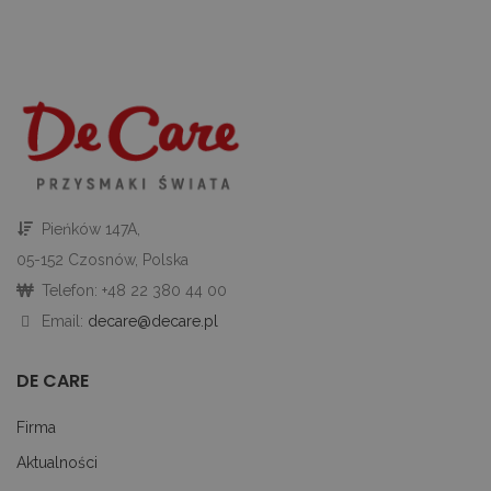
t
d
in
i 
st
gd
Google Privacy Policy
u
go
śc
p
ni
sk
ni
p
Ko
Pieńków 147A,
ni
nu
05-152 Czosnów, Polska
je
je
Telefon: +48 22 380 44 00
id
p
Email:
decare@decare.pl
ko
An
DE CARE
CookieScriptConsent
1 miesiąc
Te
CookieScript
je
decare.pl
pr
Co
Firma
Sc
z
Aktualności
pr
do