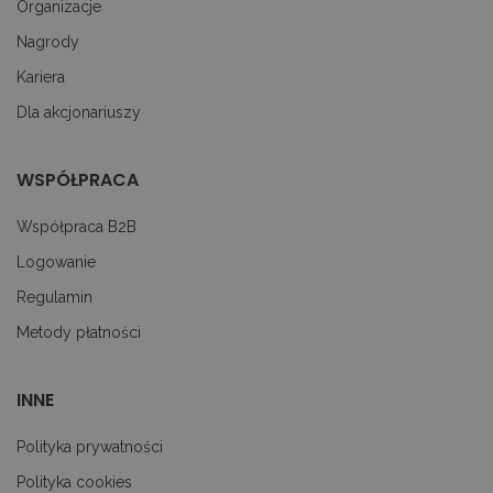
Organizacje
z
uż
Nagrody
pl
to
ab
Kariera
co
Sc
Dla akcjonariuszy
dz
p
googtrans
decare.pl
1 miesiąc
Te
WSPÓŁPRACA
je
p
pr
Współpraca B2B
j
uż
do
Logowanie
tr
p
Regulamin
ję
uż
Metody płatności
za
le
do
uż
INNE
Polityka prywatności
Polityka cookies
PROVIDER