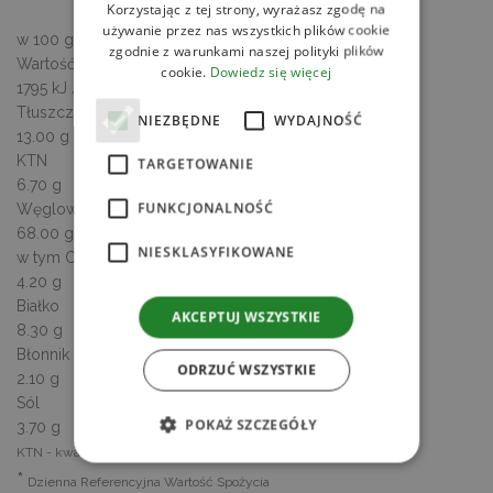
Korzystając z tej strony, wyrażasz zgodę na
używanie przez nas wszystkich plików cookie
w 100 g / ml produktu
zgodnie z warunkami naszej polityki plików
Wartość energetyczna
cookie.
Dowiedz się więcej
1795 kJ / 426 kcal
Tłuszcz
NIEZBĘDNE
WYDAJNOŚĆ
13.00 g
KTN
TARGETOWANIE
6.70 g
FUNKCJONALNOŚĆ
Węglowodany
68.00 g
NIESKLASYFIKOWANE
w tym Cukry
4.20 g
Białko
AKCEPTUJ WSZYSTKIE
8.30 g
Błonnik
ODRZUĆ WSZYSTKIE
2.10 g
Sól
POKAŻ SZCZEGÓŁY
3.70 g
KTN - kwasy tłuszczowe nasycone
*
Dzienna Referencyjna Wartość Spożycia