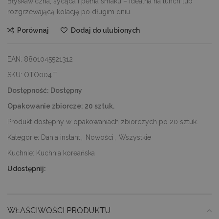
Błyskawiczna, sycąca i pełna smaku – idealna na lunch lub
rozgrzewającą kolację po długim dniu.
Porównaj
Dodaj do ulubionych
EAN:
8801045521312
SKU:
OTO004.T
Dostępność:
Dostępny
Opakowanie zbiorcze:
20 sztuk.
Produkt dostępny w opakowaniach zbiorczych po 20 sztuk.
Kategorie:
Dania instant
,
Nowości
,
Wszystkie
Kuchnie:
Kuchnia koreańska
Udostępnij:
WŁAŚCIWOŚCI PRODUKTU