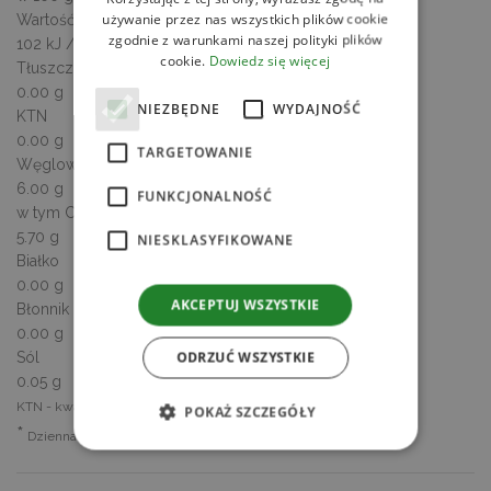
używanie przez nas wszystkich plików cookie
Wartość energetyczna
zgodnie z warunkami naszej polityki plików
102 kJ / 24 kcal
cookie.
Dowiedz się więcej
Tłuszcz
0.00 g
NIEZBĘDNE
WYDAJNOŚĆ
KTN
0.00 g
TARGETOWANIE
Węglowodany
6.00 g
FUNKCJONALNOŚĆ
w tym Cukry
5.70 g
NIESKLASYFIKOWANE
Białko
0.00 g
AKCEPTUJ WSZYSTKIE
Błonnik
0.00 g
ODRZUĆ WSZYSTKIE
Sól
0.05 g
KTN - kwasy tłuszczowe nasycone
POKAŻ SZCZEGÓŁY
*
Dzienna Referencyjna Wartość Spożycia