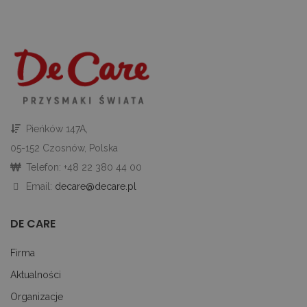
d
in
i 
st
gd
Google Privacy Policy
u
go
śc
p
ni
sk
ni
p
Pieńków 147A,
Ko
ni
05-152 Czosnów, Polska
nu
je
Telefon: +48 22 380 44 00
je
id
Email:
decare@decare.pl
p
ko
An
DE CARE
CookieScriptConsent
1 miesiąc
Te
CookieScript
je
decare.pl
pr
Firma
Co
Sc
Aktualności
z
pr
Organizacje
do