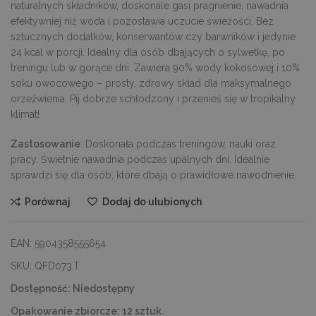
naturalnych składników, doskonale gasi pragnienie, nawadnia
efektywniej niż woda i pozostawia uczucie świeżości. Bez
sztucznych dodatków, konserwantów czy barwników i jedynie
24 kcal w porcji. Idealny dla osób dbających o sylwetkę, po
treningu lub w gorące dni. Zawiera 90% wody kokosowej i 10%
soku owocowego – prosty, zdrowy skład dla maksymalnego
orzeźwienia. Pij dobrze schłodzony i przenieś się w tropikalny
klimat!
Zastosowanie
: Doskonała podczas treningów, nauki oraz
pracy. Świetnie nawadnia podczas upalnych dni. Idealnie
sprawdzi się dla osób, które dbają o prawidłowe nawodnienie.
Porównaj
Dodaj do ulubionych
EAN:
5904358555654
SKU:
QFD073.T
Dostępność:
Niedostępny
Opakowanie zbiorcze:
12 sztuk.