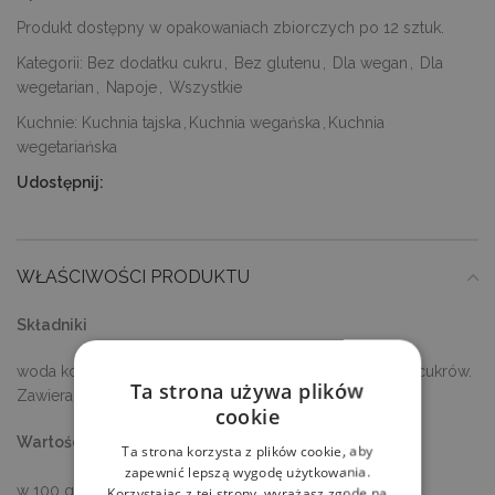
Produkt dostępny w opakowaniach zbiorczych po 12 sztuk.
Kategorii:
Bez dodatku cukru
,
Bez glutenu
,
Dla wegan
,
Dla
wegetarian
,
Napoje
,
Wszystkie
Kuchnie:
Kuchnia tajska
,
Kuchnia wegańska
,
Kuchnia
wegetariańska
Udostępnij:
WŁAŚCIWOŚCI PRODUKTU
Składniki
woda kokosowa 90 %, sok z limonki 10 %. Bez dodatku cukrów.
Ta strona używa plików
Zawiera naturalnie występujące cukry.
cookie
Wartości odżywcze
Ta strona korzysta z plików cookie, aby
zapewnić lepszą wygodę użytkowania.
w 100 g / ml produktu
Korzystając z tej strony, wyrażasz zgodę na