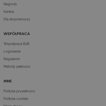
z
uż
Nagrody
pl
to
Kariera
ab
co
Dla akcjonariuszy
Sc
dz
p
WSPÓŁPRACA
googtrans
decare.pl
1 miesiąc
Te
je
p
pr
Współpraca B2B
j
uż
Logowanie
do
tr
Regulamin
p
ję
Metody płatności
uż
za
le
do
uż
INNE
Polityka prywatności
Polityka cookies
PROVIDER
OKRES
NAZWA
/
PROVIDER /
OPIS