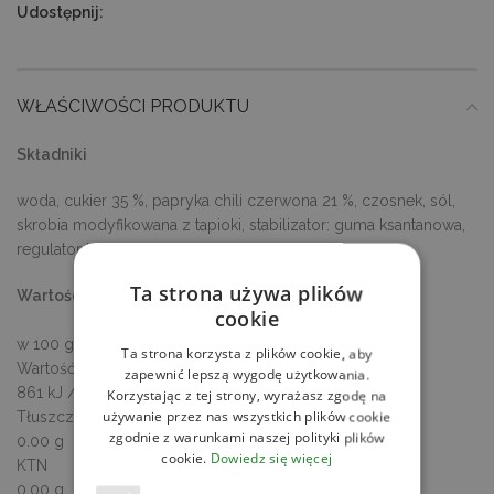
Udostępnij:
WŁAŚCIWOŚCI PRODUKTU
Składniki
woda, cukier 35 %, papryka chili czerwona 21 %, czosnek, sól,
skrobia modyfikowana z tapioki, stabilizator: guma ksantanowa,
regulator kwasowości: kwas cytrynowy.
Ta strona używa plików
Wartości odżywcze
cookie
w 100 g / ml produktu
Ta strona korzysta z plików cookie, aby
Wartość energetyczna
zapewnić lepszą wygodę użytkowania.
861 kJ / 203 kcal
Korzystając z tej strony, wyrażasz zgodę na
Tłuszcz
używanie przez nas wszystkich plików cookie
zgodnie z warunkami naszej polityki plików
0.00 g
cookie.
Dowiedz się więcej
KTN
0.00 g