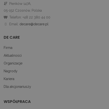
go
Pieńków 147A,
śc
p
05-152 Czosnów, Polska
ni
sk
Telefon: +48 22 380 44 00
ni
p
Email:
decare@decare.pl
Ko
ni
nu
DE CARE
je
je
id
p
Firma
ko
An
Aktualności
CookieScriptConsent
1 miesiąc
Te
CookieScript
Organizacje
je
decare.pl
pr
Nagrody
Co
Sc
z
Kariera
pr
do
Dla akcjonariuszy
z
uż
pl
to
WSPÓŁPRACA
ab
co
Sc