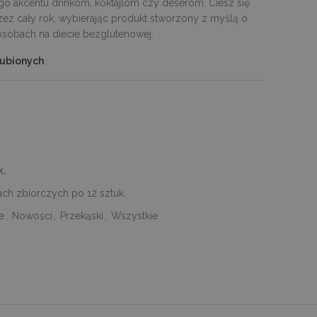
go akcentu drinkom, koktajlom czy deserom. Ciesz się
ez cały rok, wybierając produkt stworzony z myślą o
osobach na diecie bezglutenowej.
lubionych
k.
ch zbiorczych po 12 sztuk.
e
,
Nowości
,
Przekąski
,
Wszystkie