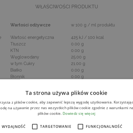
WŁAŚCIWOŚCI PRODUKTU
Wartości odżywcze
w 100 g / ml produktu
e
Wartość energetyczna
425 kJ / 100 kcal
Tłuszcz
0.00 g
KTN
0.00 g
Węglowodany
25.00 g
w tym Cukry
21.00 g
Białko
0.00 g
Błonnik
0.00 g
Sól
0.13 g
KTN – kwasy tłuszczowe nasycone
Ta strona używa plików cookie
*
Dzienna Referencyjna Wartość Spożycia
rzysta z plików cookie, aby zapewnić lepszą wygodę użytkowania. Korzystając 
odę na używanie przez nas wszystkich plików cookie zgodnie z warunkami nas
plików cookie.
Dowiedz się więcej
WYDAJNOŚĆ
TARGETOWANIE
FUNKCJONALNOŚĆ