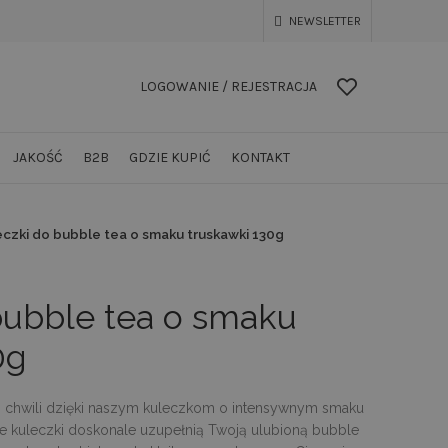
NEWSLETTER
LOGOWANIE / REJESTRACJA
JAKOŚĆ
B2B
GDZIE KUPIĆ
KONTAKT
eczki do bubble tea o smaku truskawki 130g
bubble tea o smaku
0g
ej chwili dzięki naszym kuleczkom o intensywnym smaku
e kuleczki doskonale uzupełnią Twoją ulubioną bubble