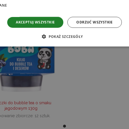
MOŻE SPODOBA SIĘ RÓWNIEŻ…
ANE
AKCEPTUJ WSZYSTKIE
ODRZUĆ WSZYSTKIE
Ć
POKAŻ SZCZEGÓŁY
ezbędne
Wydajność
Targetowanie
Funkcjonalność
Niesklasyfikow
liwiają korzystanie z podstawowych funkcji strony internetowej, takich jak logowanie
ików cookie nie można prawidłowo korzystać ze strony internetowej.
ROVIDER /
OKRES
OPIS
OMENA
PRZECHOWYWANIA
ecare.pl
1 rok
Ten plik cookie jest używany do zapamiętywania 
dotyczących korzystania z plików cookie na stron
czki do bubble tea o smaku
ecare.pl
60 sekund
Ten plik cookie jest powiązany z witrynami uży
jagodowym 130g
Google do ładowania innych skryptów i kodu na s
owanie zbiorcze: 12 sztuk.
używany, można go uznać za ściśle niezbędny, p
skrypty mogą nie działać poprawnie. Koniec naz
numer, który jest jednocześnie identyfikatorem
Analytics.