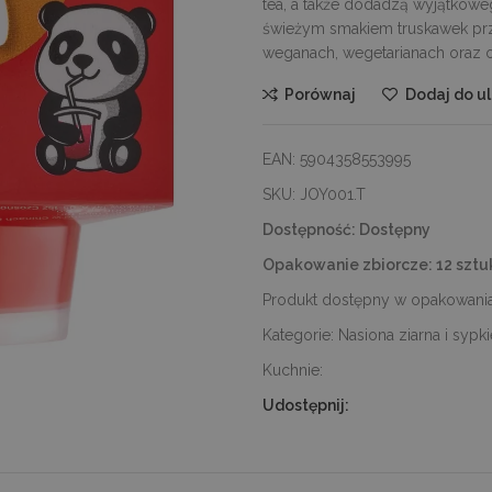
tea, a także dodadzą wyjątkowe
świeżym smakiem truskawek prz
weganach, wegetarianach oraz 
Porównaj
Dodaj do u
EAN:
5904358553995
SKU:
JOY001.T
Dostępność:
Dostępny
Opakowanie zbiorcze:
12 sztu
Produkt dostępny w opakowania
Kategorie:
Nasiona ziarna i sypki
Kuchnie:
Udostępnij: