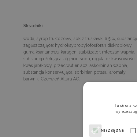
Składniki
woda, syrop fruktozowy, sok z truskawki 6,5 %, substancj
zagęszczające: hydroksypropylofosforan diskrobiowy,
guma ksantanowa, karagen; stabilizator: mleczan wapnia,
substancja żelująca: alginian sodu, regulator kwasowości:
kwas jabłkowy, przeciwutleniacz: askorbinian wapnia,
substancja konserwująca: sorbinian potasu, aromaty,
barwnik: Czerwień Allura AC.
Ta strona ko
wyrażasz zg
NIEZBĘDNE