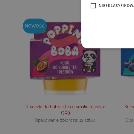
NIESKLASYFIKOW
NOWOŚĆ
NOWOŚ
Ni
Niezbędne pliki cookie umoż
kontem. Bez niezbędnych pl
P
NAZWA
D
_tt_enable_cookie
.d
Kuleczki do bubble tea o smaku marakui
Kule
_dc_gtm_UA-
.d
130g
10621805-1
Opakowanie zbiorcze: 12 sztuk.
Opak