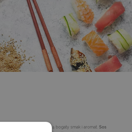
e warzone, dzięki czemu mają bogaty smak i aromat.
Sos