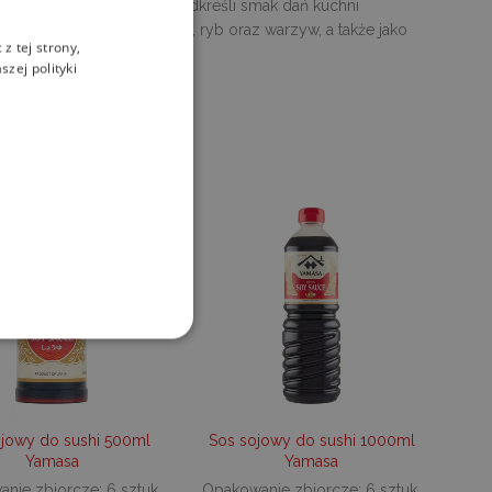
ej, jak również subtelnie podkreśli smak dań kuchni
ny jako marynata do mięs, ryb oraz warzyw, a także jako
z tej strony,
zej polityki
ane
 użytkownika i zarządzanie
ojowy do sushi 500ml
Sos sojowy do sushi 1000ml
Yamasa
Yamasa
nie zbiorcze: 6 sztuk.
Opakowanie zbiorcze: 6 sztuk.