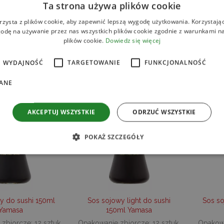
szonej zawartości soli, świetnie sprawdzi się do dań kuchni azjatycki
Ta strona używa plików cookie
jowego i aromatycznych azjatyckich przypraw może być wykorzystywa
rzysta z plików cookie, aby zapewnić lepszą wygodę użytkowania. Korzystając 
odę na używanie przez nas wszystkich plików cookie zgodnie z warunkami nas
plików cookie.
Dowiedz się więcej
WYDAJNOŚĆ
TARGETOWANIE
FUNKCJONALNOŚĆ
Produkty
ANE
AKCEPTUJ WSZYSTKIE
ODRZUĆ WSZYSTKIE
POKAŻ SZCZEGÓŁY
ezbędne
Wydajność
Targetowanie
Funkcjonalność
Niesklasyfikow
liwiają korzystanie z podstawowych funkcji strony internetowej, takich jak logowanie
y do sushi 150ml
Sos sojowy light do sushi
Sos s
ików cookie nie można prawidłowo korzystać ze strony internetowej.
Yamasa
150ml Yamasa
ROVIDER /
OKRES
OPIS
zbiorcze: 12 sztuk.
Opakowanie zbiorcze: 12 sztuk.
Opakowa