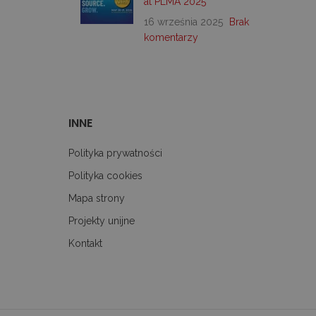
at PLMA 2025
ane
16 września 2025
Brak
 użytkownika i zarządzanie
komentarzy
preferencji użytkownika
ie internetowej.
INNE
wającymi Menedżera tagów
tronie. Tam, gdzie jest
onieważ bez niego inne
Polityka prywatności
wy to niepowtarzalny
 powiązanego konta Google
Polityka cookies
Mapa strony
-Script.com do
ytkownika na pliki cookie.
t.com działał poprawnie.
Projekty unijne
 preferencji językowych
Kontakt
ym języku użytkownika,
OPIS