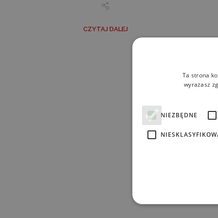
CZYTAJ DALEJ
Ta strona ko
wyrażasz zg
NIEZBĘDNE
NIESKLASYFIKOW