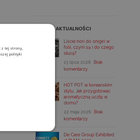
OSTATNIE AKTUALNOŚCI
Liście nori do onigiri w
folii, czym są i do czego
z tej strony,
służą?
zej polityki
13 lipca 2026
Brak
komentarzy
HOT POT w koreańskim
stylu. Jak przygotować
aromatyczną ucztę w
domu?
22 maja 2026
Brak
komentarzy
De Care Group Exhibited