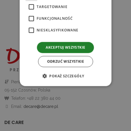
TARGETOWANIE
FUNKCJONALNOŚĆ
NIESKLASYFIKOWANE
AKCEPTUJ WSZYSTKIE
ODRZUĆ WSZYSTKIE
POKAŻ SZCZEGÓŁY
Pieńków 147A,
05-152 Czosnów, Polska
Niezbędne
Wydajność
Targetowanie
Telefon: +48 22 380 44 00
Funkcjonalność
Niesklasyfikowane
Email:
decare@decare.pl
Niezbędne pliki cookie umożliwiają korzystanie
DE CARE
z podstawowych funkcji strony internetowej,
takich jak logowanie użytkownika i zarządzanie