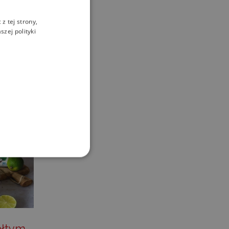
satay
z tej strony,
m
zej polityki
ami
ane
 użytkownika i zarządzanie
ółtym