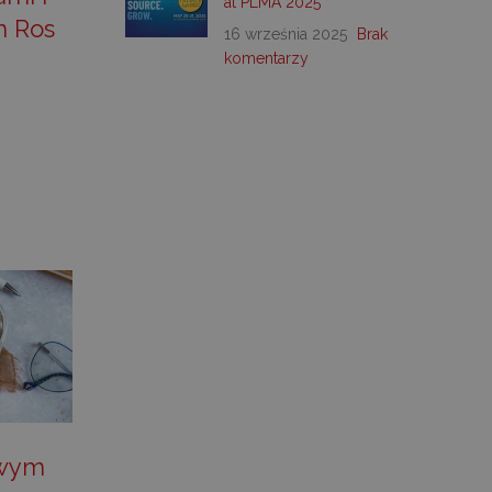
at PLMA 2025
m Ros
16 września 2025
Brak
komentarzy
owym