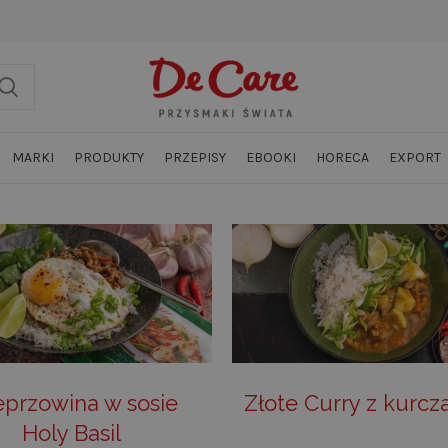
MARKI
PRODUKTY
PRZEPISY
EBOOKI
HORECA
EXPORT
przowina w sosie
Złote Curry z kurc
Holy Basil