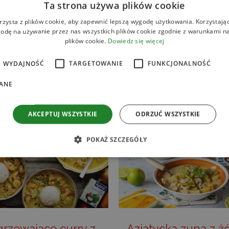
Ta strona używa plików cookie
Yum
orzechowym sosie 
rzysta z plików cookie, aby zapewnić lepszą wygodę użytkowania. Korzystając 
z limonkowy
odę na używanie przez nas wszystkich plików cookie zgodnie z warunkami nas
majonezem i zioł
plików cookie.
Dowiedz się więcej
WYDAJNOŚĆ
TARGETOWANIE
FUNKCJONALNOŚĆ
CZYTAJ DALEJ
ANE
CZYTAJ DALEJ
AKCEPTUJ WSZYSTKIE
ODRZUĆ WSZYSTKIE
POKAŻ SZCZEGÓŁY
ezbędne
Wydajność
Targetowanie
Funkcjonalność
Niesklasyfikow
liwiają korzystanie z podstawowych funkcji strony internetowej, takich jak logowanie
ików cookie nie można prawidłowo korzystać ze strony internetowej.
ROVIDER /
OKRES
OPIS
rzewające curry z
Azjatycka zupa z ż
OMENA
PRZECHOWYWANIA