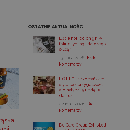
OSTATNIE AKTUALNOŚCI
Liście nori do onigiri w
folii, czym są i do czego
służą?
13 lipca 2026
Brak
komentarzy
HOT POT w koreańskim
stylu. Jak przygotować
aromatyczną ucztę w
domu?
22 maja 2026
Brak
komentarzy
kąska
De Care Group Exhibited
ami i