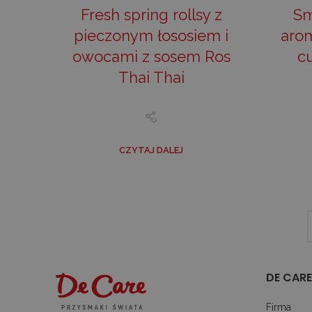
Fresh spring rollsy z
Sm
sbjs_first_add
.deca
pieczonym łososiem i
aro
owocami z sosem Ros
c
Thai Thai
_ttp
.deca
_ga
Goog
LLC
.deca
CZYTAJ DALEJ