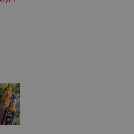
preferencji użytkownika
ie internetowej.
wającymi Menedżera tagów
tronie. Tam, gdzie jest
onieważ bez niego inne
wy to niepowtarzalny
 powiązanego konta Google
-Script.com do
ytkownika na pliki cookie.
t.com działał poprawnie.
 preferencji językowych
ym języku użytkownika,
OPIS
macji na temat bieżącej
 do przechowywania listy
 zawiera szczegóły takie
ów, zwiększając
Doubleclick i zawiera
kownika, aby pomóc w
rzeglądania, pozwalając
ik końcowy korzysta z
wych.
 do produktów, które
my, które użytkownik
m tej witryny.
yficznych danych