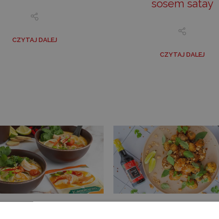
sosem satay
CZYTAJ DALEJ
CZYTAJ DALEJ
dycyjna zupa Tom
Pieczone ziemniac