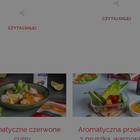
CZYTAJ DALEJ
CZYTAJ DALEJ
atyczne czerwone
Aromatyczna prze
curry
z gruszką, warzyw