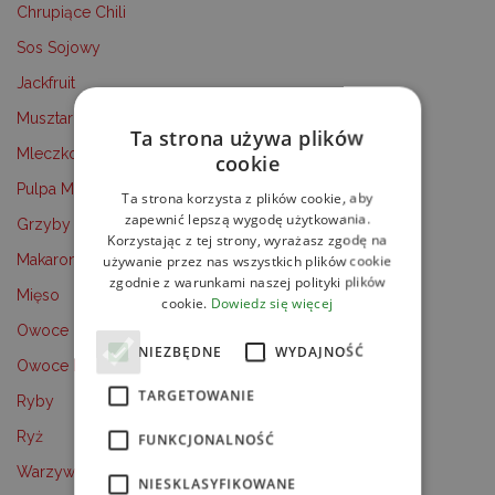
Chrupiące Chili
Sos Sojowy
Jackfruit
Musztarda
Ta strona używa plików
Mleczko Kokosowe
cookie
Pulpa Mango
Ta strona korzysta z plików cookie, aby
zapewnić lepszą wygodę użytkowania.
Grzyby
Korzystając z tej strony, wyrażasz zgodę na
Makaron
używanie przez nas wszystkich plików cookie
zgodnie z warunkami naszej polityki plików
Mięso
cookie.
Dowiedz się więcej
Owoce
NIEZBĘDNE
WYDAJNOŚĆ
Owoce Morza
TARGETOWANIE
Ryby
Ryż
FUNKCJONALNOŚĆ
Warzywa
NIESKLASYFIKOWANE