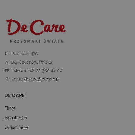
je
je
id
p
ko
An
CookieScriptConsent
1 miesiąc
Te
CookieScript
je
decare.pl
pr
Co
Sc
z
Pieńków 147A,
pr
do
05-152 Czosnów, Polska
z
uż
Telefon: +48 22 380 44 00
pl
to
Email:
decare@decare.pl
ab
co
Sc
DE CARE
dz
p
Firma
googtrans
decare.pl
1 miesiąc
Te
je
p
Aktualności
pr
j
Organizacje
uż
do